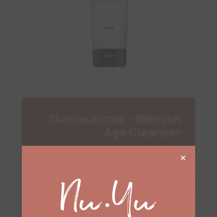
Skinceuticals – Blemish
Age Cleanser
×
الوصف
المكونات
كيفية الاستخدام
يزيل احتقان المسام وينقيها ويقلل من العيوب