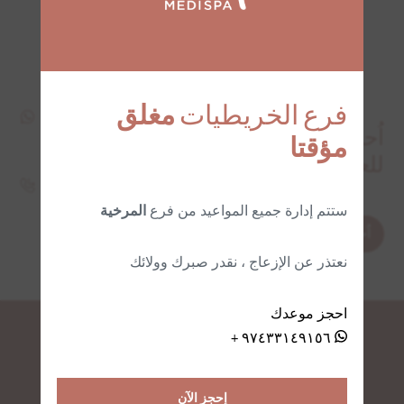
ويضيء البشرة.
فرع الخريطيات
مغلق
اُحجز استشارة مجانية
مؤقتا
للعناية ببشرتكَ
ستتم إدارة جميع المواعيد من فرع
المرخية
اُحجز الآن
نعتذر عن الإزعاج ، نقدر صبرك وولائك
احجز موعدك
٩٧٤٣٣١٤٩١٥٦ +
إحجز الآن