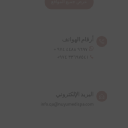
عرض جميع المواقع
أرقام الهواتف
٤٤٨٨ ٩٧٤ +
٩٦٩٧
+
٩٧٤
٣٣٦٩
٧٥٤١
البريد الإلكتروني
info.qa@nuyumedispa.com