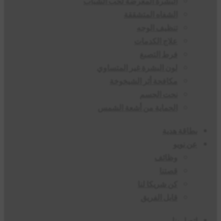
البشرة المعرضة لحب الشباب
الشفاه المتشققة
تنظيف الوجه
علاج الكدمات
فرط التصبغ
لون البشرة غير المتساوي
مكافحة أثر الشيخوخة
نحت الجسم
الحماية من أشعة الشمس
بطاقة هدية
عن نويو
وظائف
قصتنا
كن شريكا لنا
قابل الفريق
اتصل بنا