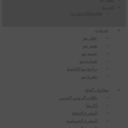
العربية
English
(
الإنجليزية
)
خدمات
عقل نيو
شعر نيو
جسم نيو
تقنيات نيو
برامج نيو الخاصة
بشرة نيو
مخاوف الجلد
باقات الروتين اليومي
إكزيما
البشرة الجافة
البشرة الحساسة