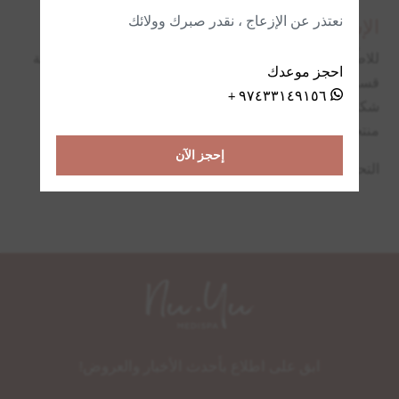
نعتذر عن الإزعاج ، نقدر صبرك وولائك
الإستبدال والإرجاع
للاطّلاع على معلومات عن الاستبدال والإرجاع، يرجى مراجعة
احجز موعدك
قسم (
سياسة الاستبدال والإرجاع
).
٩٧٤٣٣١٤٩١٥٦ +
شكراً لاختيار نيويو ميديسبا. تسرّنا خدمتكم من خلال توفير
منتجات وخدمات استثنائيّة.
إحجز الآن
التحديث الأخير: 15 فبراير 2024
ابق على اطلاع بأحدث الأخبار والعروض!