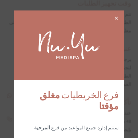
وقت تجهيز الطلبات
تتم معالجة الطلبات عادةً وشحنها خلال 2 أيام عمل من وضع
×
الطلب. ستتلقون رسالة تأكيد عبر البريد الإلكتروني تحتوي على
معلومات التتبع بمجرد وضع طلبكم.
عنوان التسليم
يرجى التأكد من أن عنوان الشحن الخاص بكم دقيق وكامل
لتجنب أي مشاكل في التسليم. نحن لسنا مسؤولين عن
الطلبات التي يتم تسليمها إلى عناوين غير صحيحة يقدمها
العميل.
فرع الخريطيات
مغلق
تأكيد الطلب واستلامه
مؤقتا
عند استلام طلبكم، يرجى فحصه بعناية و
الاتصال بنا
في غضون
48 ساعة إذا كان لديكم أي مخاوف أو خلافات. نوصي بالاحتفاظ
ستتم إدارة جميع المواعيد من فرع
المرخية
بإيصال طلبكم للرجوع إليه.